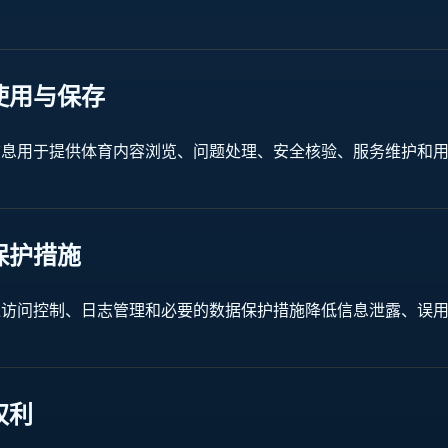
使用与保存
信息用于提供体育内容浏览、问题处理、安全核验、服务维护和
保护措施
过访问控制、日志管理和必要的数据保护措施降低信息泄露、误
权利