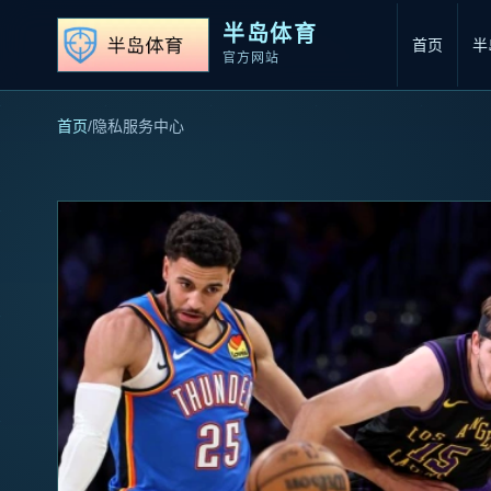
半岛体育
首页
半
官方网站
首页
/
隐私服务中心