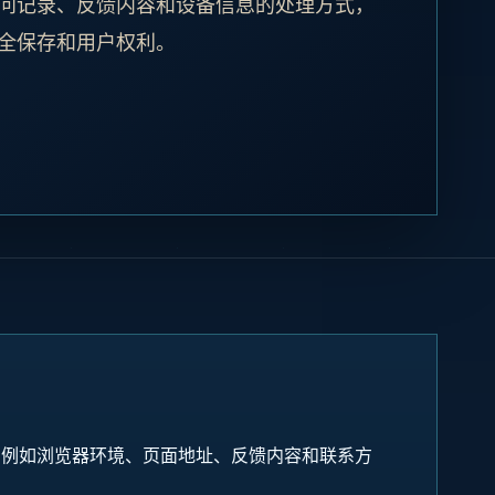
问记录、反馈内容和设备信息的处理方式，
全保存和用户权利。
，例如浏览器环境、页面地址、反馈内容和联系方