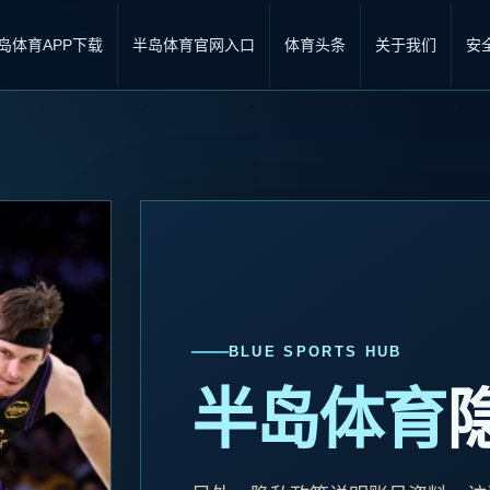
岛体育APP下载
半岛体育官网入口
体育头条
关于我们
安
BLUE SPORTS HUB
半岛体育