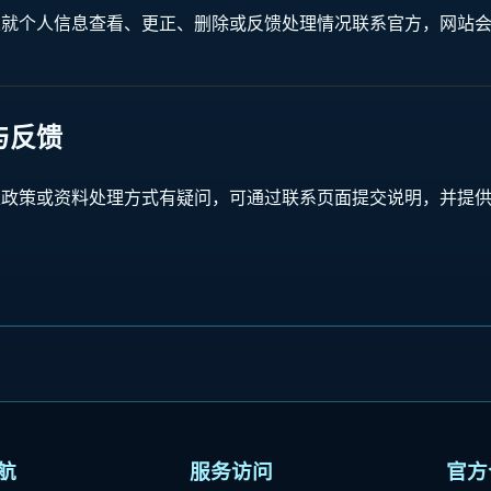
以就个人信息查看、更正、删除或反馈处理情况联系官方，网站
与反馈
私政策或资料处理方式有疑问，可通过联系页面提交说明，并提
航
服务访问
官方