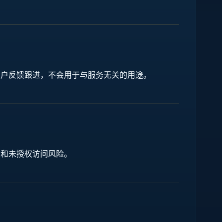
用户反馈跟进，不会用于与服务无关的用途。
用和未授权访问风险。