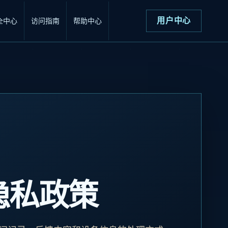
用户中心
全中心
访问指南
帮助中心
隐私政策